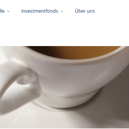
lle
Investmentfonds
Über uns
05127/213725