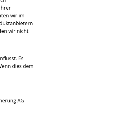
Ihrer
hten wir im
oduktanbietern
en wir nicht
flusst. Es
 Wenn dies dem
cherung AG