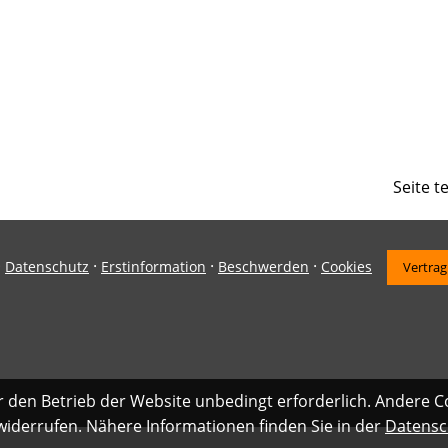
Seite t
·
·
·
·
Datenschutz
Erstinformation
Beschwerden
Cookies
Vertrag
r den Betrieb der Website unbedingt erforderlich. Andere C
 widerrufen. Nähere Informationen finden Sie in der
Datensc