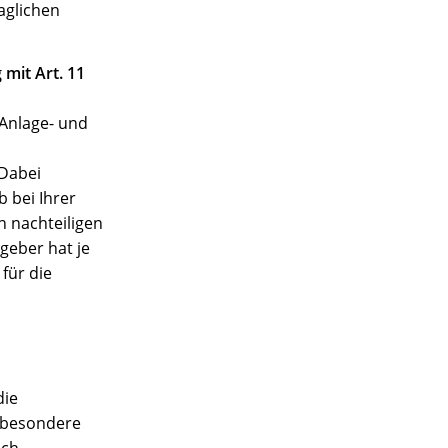
aglichen
mit Art. 11
 Anlage- und
 Dabei
b bei Ihrer
 nachteiligen
geber hat je
für die
die
nsbesondere
ich