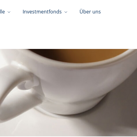
lle
Investmentfonds
Über uns
05127/213725