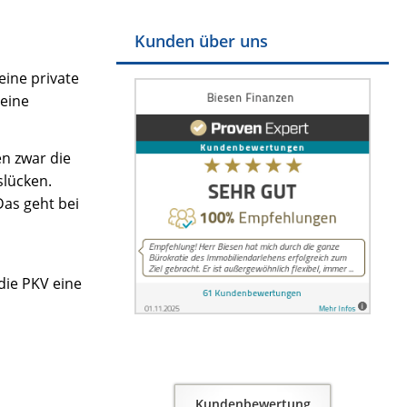
Kunden über uns
eine private
 eine
en zwar die
slücken.
Das geht bei
ie PKV eine
Kundenbewertung